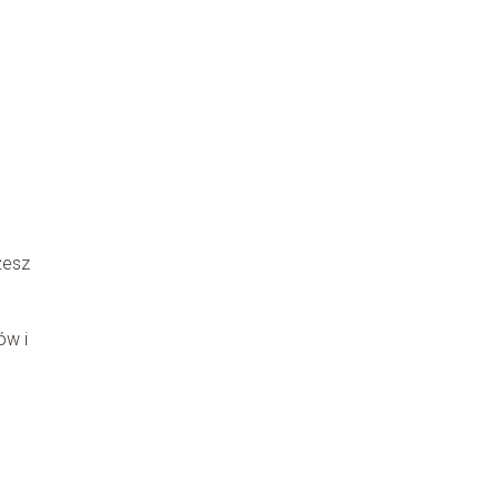
żesz
ów i