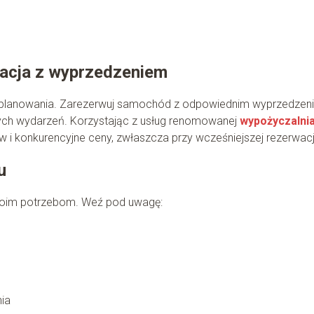
wacja z wyprzedzeniem
o planowania. Zarezerwuj samochód z odpowiednim wyprzedzen
ych wydarzeń. Korzystając z usług renomowanej
wypożyczalnia
w i konkurencyjne ceny, zwłaszcza przy wcześniejszej rezerwacj
u
woim potrzebom. Weź pod uwagę:
ia