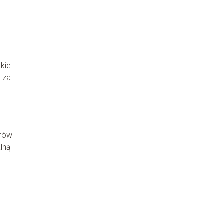
kie
j za
wrów
lną