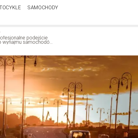
TOCYKLE
SAMOCHODY
rofesjonalne podejście
o wynajmu samochodów
 porady dla kierowców