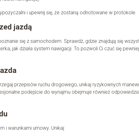
pożyczalni i upewnij się, że zostaną odnotowane w protokole.
rzed jazdą
poznanie się z samochodem. Sprawdź, gdzie znajdują się wszyst
terka, jak działa system nawigacji. To pozwoli Ci czuć się pewnie
jazda
trzegaj przepisów ruchu drogowego, unikaj ryzykownych mane
ofesjonalne podejście do wynajmu obejmuje również odpowiedzia
zdu
m i warunkami umowy. Unikaj: