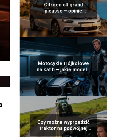
Citroen c4 grand
picasso – opinie
użytkowników, wady i
zalety
Motocykle trójkołowe
na kat b – jakie modele
można prowadzić?
a
Czy można wyprzedzić
traktor na podwójnej
ciągłej?