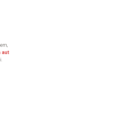
iem,
 aut
i.