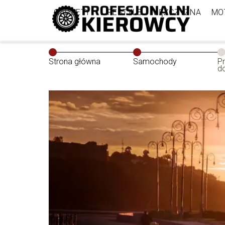
GADŻETY
LIFESTYLE
MĘŻCZYZNA
MO
Strona główna
Samochody
P
d
–