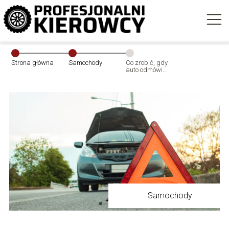
Strona główna
Samochody
Co zrobić, gdy
auto odmówi
posłuszeństwa
w trasie?
Praktyczny
poradnik
kierowcy
Samochody