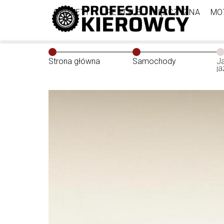
GADŻETY
LIFESTYLE
MĘŻCZYZNA
MO
Strona główna
Samochody
J
j
w