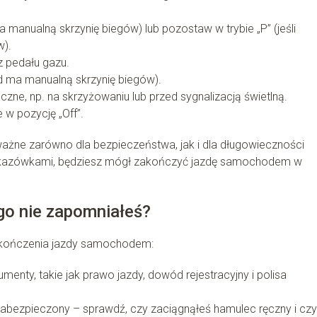
 manualną skrzynię biegów) lub pozostaw w trybie „P” (jeśli
w).
z pedału gazu.
ód ma manualną skrzynię biegów).
czne, np. na skrzyżowaniu lub przed sygnalizacją świetlną.
e w pozycję „Off”.
 ważne zarówno dla bezpieczeństwa, jak i dla długowieczności
skazówkami, będziesz mógł zakończyć jazdę samochodem w
go nie zapomniałeś?
akończenia jazdy samochodem:
nty, takie jak prawo jazdy, dowód rejestracyjny i polisa
zabezpieczony – sprawdź, czy zaciągnąłeś hamulec ręczny i czy