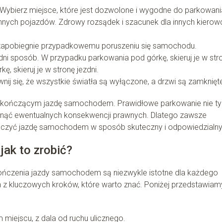
Wybierz miejsce, które jest dozwolone i wygodne do parkowani
e innych pojazdów. Zdrowy rozsądek i szacunek dla innych kiero
 zapobiegnie przypadkowemu poruszeniu się samochodu.
i sposób. W przypadku parkowania pod górkę, skieruj je w str
, skieruj je w stronę jezdni.
j się, że wszystkie światła są wyłączone, a drzwi są zamknięt
 kończącym jazdę samochodem. Prawidłowe parkowanie nie ty
knąć ewentualnych konsekwencji prawnych. Dlatego zawsze
czyć jazdę samochodem w sposób skuteczny i odpowiedzialny
jak to zrobić?
ńczenia jazdy samochodem są niezwykle istotne dla każdego
en z kluczowych kroków, które warto znać. Poniżej przedstawiam
miejscu, z dala od ruchu ulicznego.