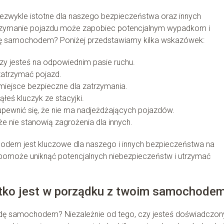
zwykle istotne dla naszego bezpieczeństwa oraz innych
rzymanie pojazdu może zapobiec potencjalnym wypadkom i
dę samochodem? Poniżej przedstawiamy kilka wskazówek:
zy jesteś na odpowiednim pasie ruchu.
zatrzymać pojazd.
e miejsce bezpieczne dla zatrzymania.
ąłeś kluczyk ze stacyjki.
 upewnić się, że nie ma nadjeżdżających pojazdów.
że nie stanowią zagrożenia dla innych.
odem jest kluczowe dla naszego i innych bezpieczeństwa na
omoże uniknąć potencjalnych niebezpieczeństw i utrzymać
stko jest w porządku z twoim samochode
zdę samochodem? Niezależnie od tego, czy jesteś doświadczo