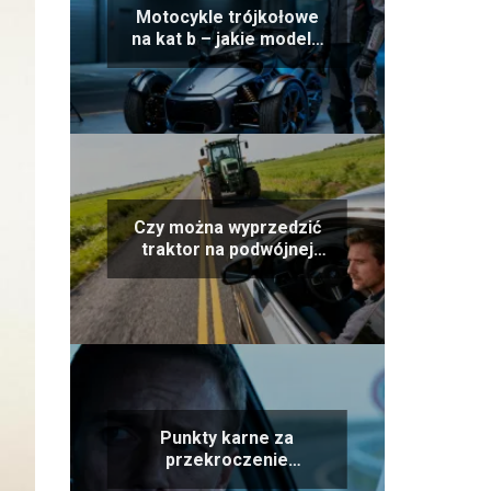
Motocykle trójkołowe
na kat b – jakie modele
można prowadzić?
Czy można wyprzedzić
traktor na podwójnej
ciągłej?
Punkty karne za
przekroczenie
prędkości – aktualny