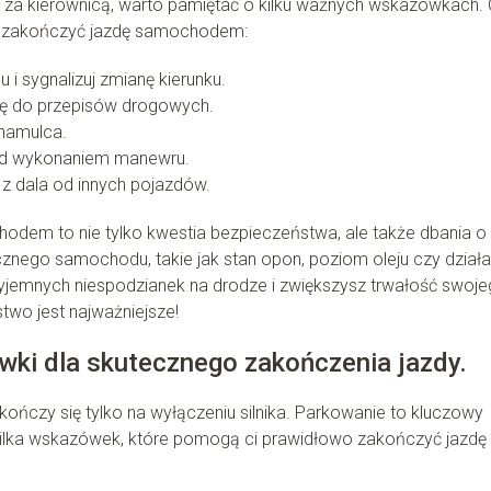
 za kierownicą, warto pamiętać o kilku ważnych wskazówkach.
ie zakończyć jazdę samochodem:
 i sygnalizuj zmianę kierunku.
się do przepisów drogowych.
 hamulca.
rzed wykonaniem manewru.
z dala od innych pojazdów.
odem to nie tylko kwestia bezpieczeństwa, ale także dbania o
znego samochodu, takie jak stan opon, poziom oleju czy działa
rzyjemnych niespodzianek na drodze i zwiększysz trwałość swoj
wo jest najważniejsze!
ki dla skutecznego zakończenia jazdy.
ńczy się tylko na wyłączeniu silnika. Parkowanie to kluczowy
kilka wskazówek, które pomogą ci prawidłowo zakończyć jazdę 