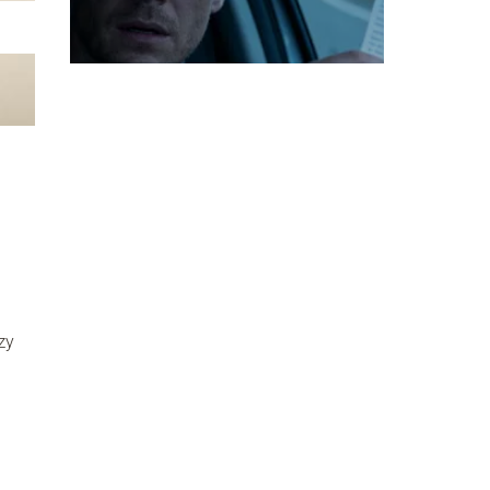
taryfikator
zy