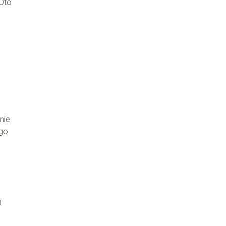
 Oto
nie
ego
i