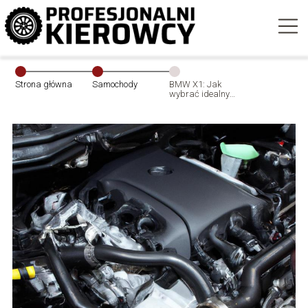
Strona główna
Samochody
BMW X1: Jak
wybrać idealny
silnik?