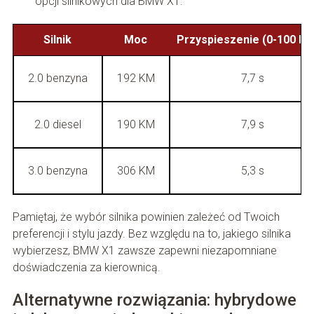
opcji silnikowych dla BMW X1:
Silnik
Moc
Przyspieszenie (0-100 km
2.0 benzyna
192 KM
7,7 s
2.0 diesel
190 KM
7,9 s
3.0 benzyna
306 KM
5,3 s
Pamiętaj, że wybór silnika powinien zależeć od Twoich
preferencji i stylu jazdy. Bez względu na to, jakiego silnika
wybierzesz, BMW X1 zawsze zapewni niezapomniane
doświadczenia za kierownicą.
Alternatywne rozwiązania: hybrydowe